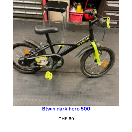
Btwin dark hero 500
CHF
60