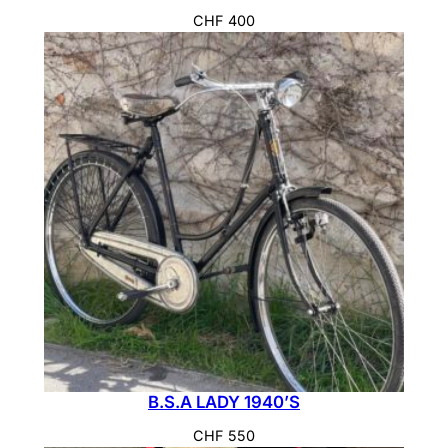
CHF
400
B.S.A LADY 1940’S
CHF
550