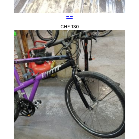
– –
CHF
130