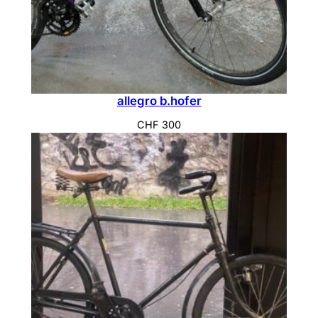
allegro b.hofer
CHF
300