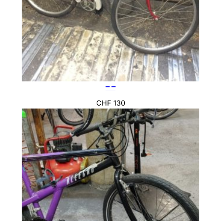
– –
CHF
130