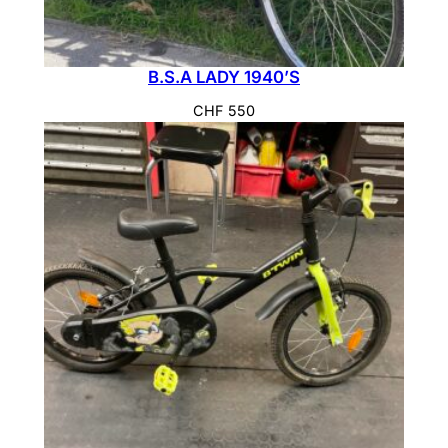
B.S.A LADY 1940’S
CHF
550